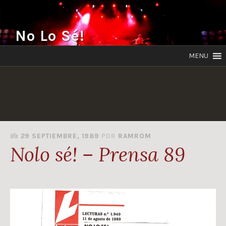
Saltar
al
No Lo Sé!
contenido
MENU
29 SEPTIEMBRE, 1989
POR
RAMROM
Nolo sé! – Prensa 89