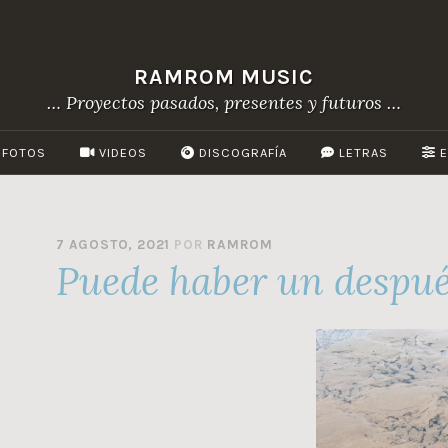
RAMROM MUSIC
… Proyectos pasados, presentes y futuros …
FOTOS
VIDEOS
DISCOGRAFÍA
LETRAS
E
7 AGOSTO, 2021
POR
RAMROM
Puede haber un despu