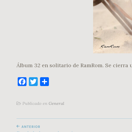
Álbum 32 en solitario de RamRom. Se cierra u
F
T
C
a
w
o
c
i
m
Publicado en
General
e
t
p
b
t
a
NAVEGACIÓN
o
e
r
ANTERIOR
DE