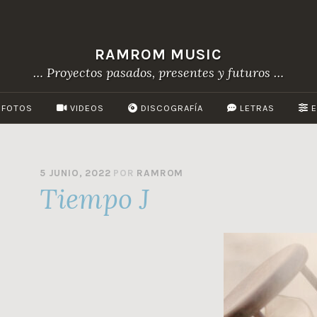
RAMROM MUSIC
… Proyectos pasados, presentes y futuros …
FOTOS
VIDEOS
DISCOGRAFÍA
LETRAS
E
5 JUNIO, 2022
POR
RAMROM
Tiempo J